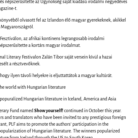
 és népszerűsítette az Ügynökség saját kiadású irodalmi negyedéves
agazine-t.
nyvéből olvasott fel az Izlandon élő magyar gyerekeknek, akikkel
s Magyarországról.
Fesztiválon, az afrikai kontinens legrangosabb irodalmi
l népszerűsítette a kortárs magyar irodalmat.
 Literary Festivalon Zalán Tibor saját versein kívül a hazai
esélt a résztvevőknek.
ogy ilyen távoli helyekre is eljuttattátok a magyar kultúrát.
he world with Hungarian literature
popuralized Hungarian literature in Iceland, America and Asia
Literary Fund named
Show yourself!
continued in October this year.
s and translators who have been invited to any prestigious foreign
rant, PLF aims to promote the authors’ participation in the
n popularization of Hungarian literature. The winners popularized
ature from Iceland through the US to South Korea.