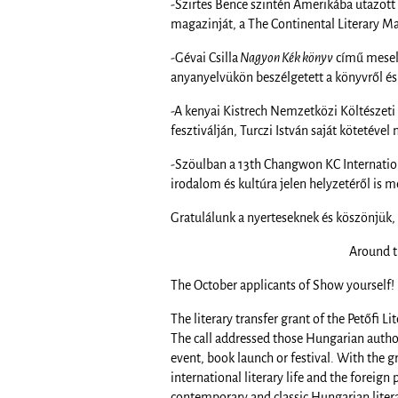
-Szirtes Bence szintén Amerikába utazott
magazinját, a The Continental Literary M
-Gévai Csilla
Nagyon Kék könyv
című mesekö
anyanyelvükön beszélgetett a könyvről é
-A kenyai Kistrech Nemzetközi Költészeti 
fesztiválján, Turczi István saját kötetéve
-Szöulban a 13th Changwon KC International
irodalom és kultúra jelen helyzetéről is m
Gratulálunk a nyerteseknek és köszönjük, h
Around t
The October applicants of Show yourself! 
The literary transfer grant of the Petőfi 
The call addressed those Hungarian author
event, book launch or festival. With the g
international literary life and the foreig
contemporary and classic Hungarian liter