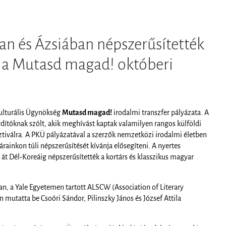
an és Ázsiában népszerűsítették
 a Mutasd magad! októberi
Kulturális Ügynökség
Mutasd magad!
irodalmi transzfer pályázata. A
rdítóknak szólt, akik meghívást kaptak valamilyen rangos külföldi
tiválra. A PKÜ pályázatával a szerzők nemzetközi irodalmi életben
rainkon túli népszerűsítését kívánja elősegíteni. A nyertes
át Dél-Koreáig népszerűsítették a kortárs és klasszikus magyar
an, a Yale Egyetemen tartott ALSCW (Association of Literary
án mutatta be Csoóri Sándor, Pilinszky János és József Attila