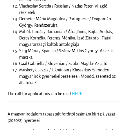
Viacheslav Sereda / Russian / Nádas Péter: Világló
részletek
Demeter Mária Magdolna / Portuguese / Dragomán
György: Rendszerújra
Mihók Tamás / Romanian / Áfra János, Bajtai András,
Deres Kornélia, Ferencz Mónika, Izsó Zita stb.: Fiatal
magyarországi költők antológiája
Szijj Mária / Spanish / Száraz Miklós György: Az ezüst
macska
Gaál Gabriella / Slovenian / Szabó Magda: Az ajtó
Musketyk Leszja / Ukrainian / Klasszikus és modern
magyar írók gyermekelbeszélései: Mondd, szereted az
állatokat?
The call for applications can be read
HERE
.
A magyar irodalom tapasztalt fordítói számára kiírt pályázat
(2020/2) nyertesei