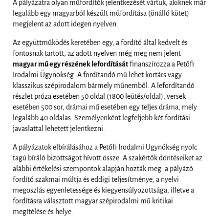
A pályázatra olyan műfordítók jelentkezését vártuk, akiknek már
legalább egy magyarból készült műfordítása (önálló kötet)
megjelent az adott idegen nyelven.
Az együttműködés keretében egy, a fordító által kedvelt és
fontosnak tartott, az adott nyelven még meg nem jelent
magyar mű egy részének lefordítását
finanszírozza a Petőfi
Irodalmi Ügynökség. A fordítandó mű lehet kortárs vagy
klasszikus szépirodalom bármely műnemből. A lefordítandó
részlet próza esetében 50 oldal (1800 leütés/oldal), versek
esetében 500 sor, drámai mű esetében egy teljes dráma, mely
legalább 40 oldalas. Személyenként legfeljebb két fordítási
javaslattal lehetett jelentkezni.
A pályázatok elbírálásához a Petőfi Irodalmi Ügynökség nyolc
tagú bíráló bizottságot hívott össze. A szakértők döntéseiket az
alábbi értékelési szempontok alapján hozták meg: a pályázó
fordító szakmai múltja és eddigi teljesítménye, a nyelvi
megoszlás egyenletessége és kiegyensúlyozottsága, illetve a
fordításra választott magyar szépirodalmi mű kritikai
megítélése és helye.