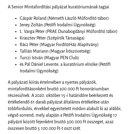
A Senior Mintafordítási pályázat kuratóriumának tagjai
Gáspár Roland (Németh László Műfordító tábor)
Jeney Zoltán (Petőfi Irodalmi Ügynökség)
L. Varga Péter (PRAE Dunabogdányi Műfordító tábor)
Krasztev Péter (Szépírók Társasága)
Rácz Péter (Magyar FordítóHáz Alapítvány)
Tallián Mariann (Magyar Írószövetség)
Turczi István (Magyar PEN Club)
és Pál Dániel Levente, a kuratórium elnöke (Petőfi
Irodalmi Ügynökség)
A pályázati kiírás értelmében a nyertes pályázók,
mintafordításonként bruttó 300.000 Ft honoráriumban
részesülnek. A 2020. október 15-i határidőre beérkezett és
értékelendő 61 darab pályázat általános értékelése után
többfordulós, érvekkel egyeztetett módon alakult ki az alábbi,
végső sorrend, mely alapján a Petőfi Irodalmi Ügynökség 17
pályázó között fejenként bruttó 300.000 Ft összeget, azaz
összesen bruttó 5.100.000 Ft-t oszt szét.