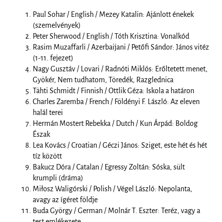
Paul Sohar / English / Mezey Katalin: Ajánlott énekek
(szemelvények)
Peter Sherwood / English / Tóth Krisztina: Vonalkód
Rasim Muzaffarli / Azerbaijani / Petőfi Sándor: János vitéz
(1-11. fejezet)
Nagy Gusztáv / Lovari / Radnóti Miklós: Erőltetett menet,
Gyökér, Nem tudhatom, Töredék, Razglednica
Tähti Schmidt / Finnish / Ottlik Géza: Iskola a határon
Charles Zaremba / French / Földényi F. László: Az eleven
halál terei
Hermán Mostert Rebekka / Dutch / Kun Árpád: Boldog
Észak
Lea Kovács / Croatian / Géczi János: Sziget, este hét és hét
tíz között
Bakucz Dóra / Catalan / Egressy Zoltán: Sóska, sült
krumpli (dráma)
Miłosz Waligórski / Polish / Végel László: Nepolanta,
avagy az ígéret földje
Buda György / German / Molnár T. Eszter: Teréz, vagy a
test emlékezete