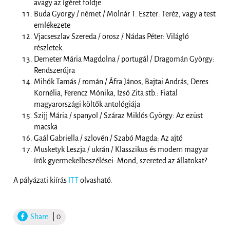
avagy az ígéret földje
Buda György / német / Molnár T. Eszter: Teréz, vagy a test
emlékezete
Vjacseszlav Szereda / orosz / Nádas Péter: Világló
részletek
Demeter Mária Magdolna / portugál / Dragomán György:
Rendszerújra
Mihók Tamás / román / Áfra János, Bajtai András, Deres
Kornélia, Ferencz Mónika, Izsó Zita stb.: Fiatal
magyarországi költők antológiája
Szijj Mária / spanyol / Száraz Miklós György: Az ezüst
macska
Gaál Gabriella / szlovén / Szabó Magda: Az ajtó
Musketyk Leszja / ukrán / Klasszikus és modern magyar
írók gyermekelbeszélései: Mond, szereted az állatokat?
A pályázati kiírás
ITT
olvasható.
Share
| 0