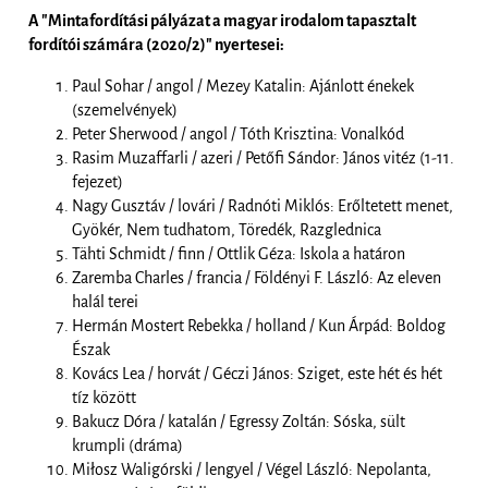
A "Mintafordítási pályázat a magyar irodalom tapasztalt
fordítói számára (2020/2)" nyertesei:
Paul Sohar / angol / Mezey Katalin: Ajánlott énekek
(szemelvények)
Peter Sherwood / angol / Tóth Krisztina: Vonalkód
Rasim Muzaffarli / azeri / Petőfi Sándor: János vitéz (1-11.
fejezet)
Nagy Gusztáv / lovári / Radnóti Miklós: Erőltetett menet,
Gyökér, Nem tudhatom, Töredék, Razglednica
Tähti Schmidt / finn / Ottlik Géza: Iskola a határon
Zaremba Charles / francia / Földényi F. László: Az eleven
halál terei
Hermán Mostert Rebekka / holland / Kun Árpád: Boldog
Észak
Kovács Lea / horvát / Géczi János: Sziget, este hét és hét
tíz között
Bakucz Dóra / katalán / Egressy Zoltán: Sóska, sült
krumpli (dráma)
Miłosz Waligórski / lengyel / Végel László: Nepolanta,