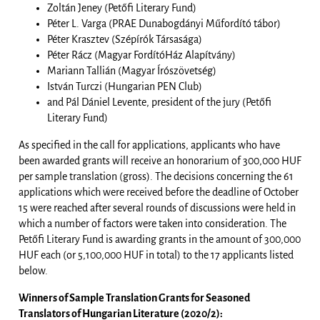
Zoltán Jeney (Petőfi Literary Fund)
Péter L. Varga (PRAE Dunabogdányi Műfordító tábor)
Péter Krasztev (Szépírók Társasága)
Péter Rácz (Magyar FordítóHáz Alapítvány)
Mariann Tallián (Magyar Írószövetség)
István Turczi (Hungarian PEN Club)
and Pál Dániel Levente, president of the jury (Petőfi
Literary Fund)
As specified in the call for applications, applicants who have
been awarded grants will receive an honorarium of 300,000 HUF
per sample translation (gross). The decisions concerning the 61
applications which were received before the deadline of October
15 were reached after several rounds of discussions were held in
which a number of factors were taken into consideration. The
Petőfi Literary Fund is awarding grants in the amount of 300,000
HUF each (or 5,100,000 HUF in total) to the 17 applicants listed
below.
Winners of Sample Translation Grants for Seasoned
Translators of Hungarian Literature (2020/2):