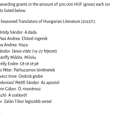
s awarding grants in the amount of 300,000 HUF (gross) each (or
ts listed below.
Seasoned Translators of Hungarian Literature (2022/1):
Bródy Sándor: A dada
Pass Andrea: Eltűnő ingerek
pa Andrea: Haza
ándor: János vitéz (19-27 fejezet)
ánffy Miklós: Milolu
lly Endre: Cé cé cé pé
as Péter: Párhuzamos történetek
vecz Imre: Ondrok gödre
onian/ Petőfi Sándor: Az apostol
n Gábor: Ó, rinocérosz
szló: A csalásról
r: Zalán Tibor legszebb versei
E
.