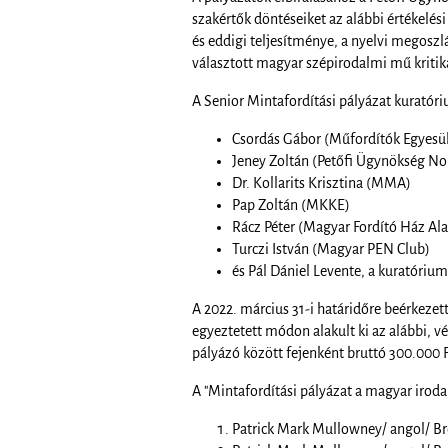
szakértők döntéseiket az alábbi értékelé
és eddigi teljesítménye, a nyelvi megoszlá
választott magyar szépirodalmi mű kritika
A Senior Mintafordítási pályázat kuratóri
Csordás Gábor (Műfordítók Egyesül
Jeney Zoltán (Petőfi Ügynökség Non
Dr. Kollarits Krisztina (MMA)
Pap Zoltán (MKKE)
Rácz Péter (Magyar Fordító Ház Al
Turczi István (Magyar PEN Club)
és Pál Dániel Levente, a kuratóriu
A 2022. március 31-i határidőre beérkezett
egyeztetett módon alakult ki az alábbi, v
pályázó között fejenként bruttó 300.000 F
A "Mintafordítási pályázat a magyar iroda
Patrick Mark Mullowney/ angol/ B