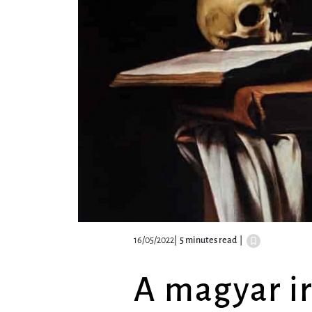
16/05/2022
|
5 minutes read
|
A magyar i