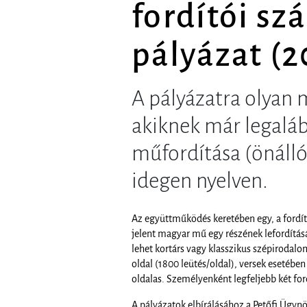
fordítói sz
pályázat (2
A pályázatra olyan 
akiknek már legalá
műfordítása (önálló
idegen nyelven.
Az együttműködés keretében egy, a fordít
jelent magyar mű egy részének lefordítás
lehet kortárs vagy klasszikus szépirodal
oldal (1800 leütés/oldal), versek esetébe
oldalas. Személyenként legfeljebb két fordí
A pályázatok elbírálásához a Petőfi Ügynö