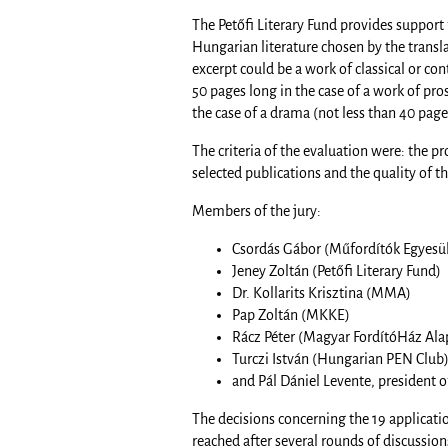
The Petőfi Literary Fund provides support 
Hungarian literature chosen by the transl
excerpt could be a work of classical or c
50 pages long in the case of a work of prose
the case of a drama (not less than 40 page
The criteria of the evaluation were: the p
selected publications and the quality of t
Members of the jury:
Csordás Gábor (Műfordítók Egyesül
Jeney Zoltán (Petőfi Literary Fund)
Dr. Kollarits Krisztina (MMA)
Pap Zoltán (MKKE)
Rácz Péter (Magyar FordítóHáz Ala
Turczi István (Hungarian PEN Club
and Pál Dániel Levente, president of
The decisions concerning the 19 applicati
reached after several rounds of discussio