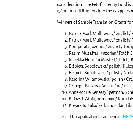
consideration. The Petőfi Literary Fund i
3,600,000 HUF in total) to the 12 applican
Winners of Sample Translation Grants for 
Patrick Mark Mullowney/ english/ 
Patrick Mark Mullowney/ english/ 
Komporaly Jozefina/ english/ Tom
Rasim Muzaffarli/ azerian/ Petőfi S
Rebekka Hermán Mostert/ dutch/ B
Elżbieta Sobolewska/ polish/ Kukore
Elżbieta Sobolewska/ polish / Nád
Karolina Wilamowska/ polish / Ora
Czinege-Panzova Annamária/ maced
Anne-Marie Kenessy/ german/ Schei
Balázs F. Attila/ romanian/ Kürti Lá
Kovács Jolánka/ serbian/ Zalán Tibo
The call for applications can be read
HER