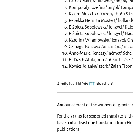
Patrick Mark Mullowney/ angol/ Pa
Komporaly Jozefina/ angol/ Tompa
Rasim Muzaffarli/ azeri/ Petőfi Sánd
Rebekka Hermán Mostert/ holland/
Elżbieta Sobolewska/ lengyel/ Kuko
Elżbieta Sobolewska/ lengyel/ Nád
Karolina Wilamowska/ lengyel/ Or
Czinege-Panzova Annamária/ maced
Anne-Marie Kenessy/ német/ Schein
Balázs F. Attila/ román/ Kürti László
Kovács Jolánka/ szerb/ Zalán Tibor:
A pályázati kiírás
ITT
olvasható.
Announcement of the winners of grants for
For the grants for seasoned translators, t
have had at least one translation from H
publication).