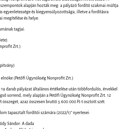
si szempontok alapján hozták meg: a pályázó fordító szakmai múltja
s egyenletessége és kiegyensúlyozottsága, illetve a fordításra
i megítélése és helye.
umának tagjai:
ete)
profit Zrt.)
apítvány)
m elnöke (Petőfi Ügynökség Nonprofit Zrt.)
 19 darab pályázat általános értékelése után többfordulós, érvekkel
égső sorrend, mely alapján a Petőfi Ügynökség Nonprofit Zrt. 12
t összeget, azaz összesen bruttó 3.600.000 Ft-t osztott szét.
lom tapasztalt fordítói számára (2022/1)" nyertesei:
ródy Sándor: A dada