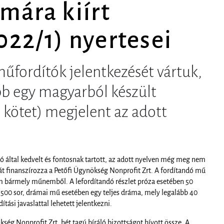
ámára kiírt
022/1) nyertesei
műfordítók jelentkezését vártuk,
bb egy magyarból készült
 kötet) megjelent az adott
ó által kedvelt és fontosnak tartott, az adott nyelven még meg nem
át finanszírozza a Petőfi Ügynökség Nonprofit Zrt. A fordítandó mű
om bármely műnemből. A lefordítandó részlet próza esetében 50
n 500 sor, drámai mű esetében egy teljes dráma, mely legalább 40
tási javaslattal lehetett jelentkezni.
kség Nonprofit Zrt. hét tagú bíráló bizottságot hívott össze. A