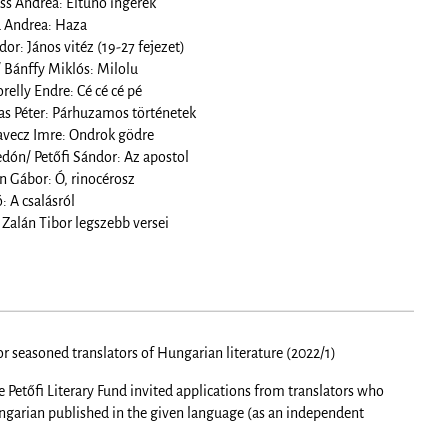
ss Andrea: Eltűnő ingerek
 Andrea: Haza
or: János vitéz (19-27 fejezet)
 Bánffy Miklós: Milolu
relly Endre: Cé cé cé pé
as Péter: Párhuzamos történetek
avecz Imre: Ondrok gödre
ón/ Petőfi Sándor: Az apostol
 Gábor: Ó, rinocérosz
: A csalásról
 Zalán Tibor legszebb versei
 seasoned translators of Hungarian literature (2022/1)
he Petőfi Literary Fund invited applications from translators who
ungarian published in the given language (as an independent